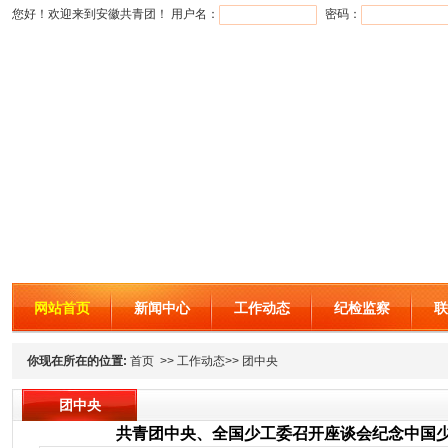
您好！欢迎来到安徽共青团！ 用户名：
密码：
网站首页
新闻中心
工作动态
纪检监察
联
你现在所在的位置:
首页 >> 工作动态>> 团中央
团中央
共青团中央、全国少工委召开座谈会纪念中国