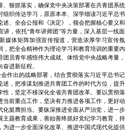
排、狠抓落实，确保党中央决策部署在共青团系统
时组织传达学习，原原本本、深学细读习近平总书
论述、全会公报和《决定》，领会把握核心要义和
宣讲，依托“青年讲师团”等力量，深入基层一线面
新媒体矩阵加强宣传报道，营造浓厚学习宣传氛
训，把全会精神作为理论学习和教育培训的重要内
导团员青年感悟伟大成就、体悟党中央战略考量，
向奋进新征程。
全会作出的战略部署，结合贯彻落实习近平总书记
论述，把准谋划推进共青团工作的时代方位，提升
学性，坚定不移深化全省共青团改革。要以贯彻落
进当前重点工作，坚决有力推进各项工作，更好动
代化挺膺担当。要纵深推进全面从严治党，进一步
展主题教育成果，善始善终抓好党纪学习教育，持
，为进一步全面深化改革、推进中国式现代化提供